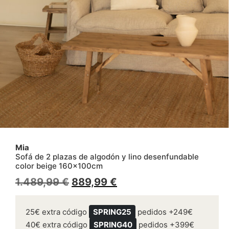
Mia
Sofá de 2 plazas de algodón y lino desenfundable
color beige 160x100cm
1.489,99
€
889,99
€
25€ extra código
SPRING25
pedidos +249€
40€ extra código
SPRING40
pedidos +399€