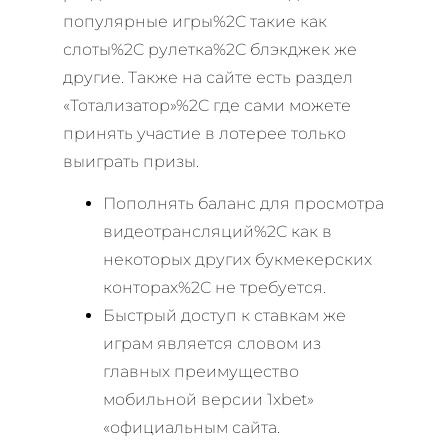
популярные игры%2C такие как
слоты%2C рулетка%2C блэкджек же
другие. Также на сайте есть раздел
«Тотализатор»%2C где сами можете
принять участие в лотерее только
выиграть призы.
Пополнять баланс для просмотра
видеотрансляций%2C как в
некоторых других букмекерских
конторах%2C не требуется.
Быстрый доступ к ставкам же
играм является словом из
главных преимущество
мобильной версии 1xbet»
«официальным сайта.