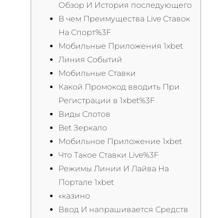
Обзор И История последующего
В чем Преимущества Live Ставок
На Спорт%3F
Мобильные Приложения 1xbet
Линия Событий
Мобильные Ставки
Какой Промокод вводить При
Регистрации в 1xbet%3F
Виды Слотов
Bet Зеркало
Мобильное Приложение 1xbet
Что Такое Ставки Live%3F
Режимы Линии И Лайва На
Портале 1xbet
«казино
Ввод И напрашивается Средств