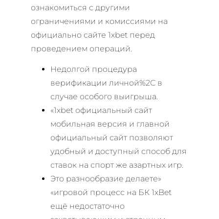
ознакомиться с другими
ограничениями и комиссиями на
официально сайте 1xbet перед
проведением операций.
Недолгой процедура
верификации личной%2C в
случае особого выигрыша.
«1xbet официальный сайт
мобильная версия и главной
официальный сайт позволяют
удобный и доступный способ для
ставок на спорт же азартных игр.
Это разнообразие делаете»
«игровой процесс на БК 1xBet
ещё недостаточно