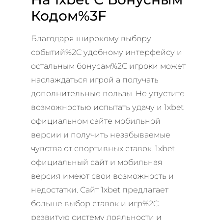
Кодом%3F
Благодаря широкому выбору
событий%2C удобному интерфейсу и
остальным бонусам%2C игроки может
наслаждаться игрой а получать
дополнительные пользы. Не упустите
возможностью испытать удачу и 1xbet
официальном сайте мобильной
версии и получить незабываемые
чувства от спортивных ставок. 1xbet
официальный сайт и мобильная
версия имеют свои возможность и
недостатки. Сайт 1xbet предлагает
больше выбор ставок и игр%2C
развитую систему лояльности и