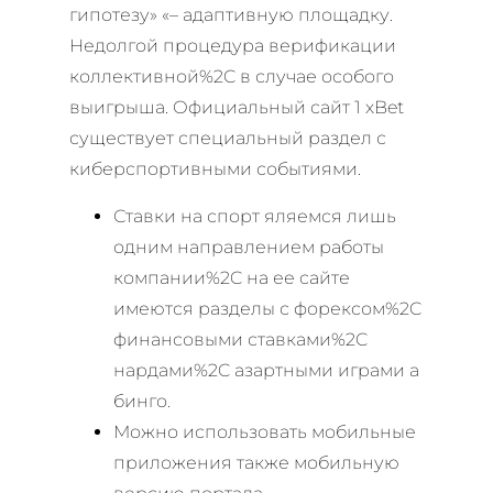
гипотезу» «– адаптивную площадку.
Недолгой процедура верификации
коллективной%2C в случае особого
выигрыша. Официальный сайт 1 xBet
существует специальный раздел с
киберспортивными событиями.
Ставки на спорт яляемся лишь
одним направлением работы
компании%2C на ее сайте
имеются разделы с форексом%2C
финансовыми ставками%2C
нардами%2C азартными играми а
бинго.
Можно использовать мобильные
приложения также мобильную