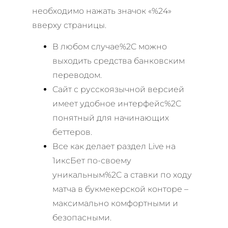
необходимо нажать значок «%24»
вверху страницы.
В любом случае%2C можно
выходить средства банковским
переводом.
Сайт с русскоязычной версией
имеет удобное интерфейс%2C
понятный для начинающих
беттеров.
Все как делает раздел Live на
1иксБет по-своему
уникальным%2C а ставки по ходу
матча в букмекерской конторе –
максимально комфортными и
безопасными.