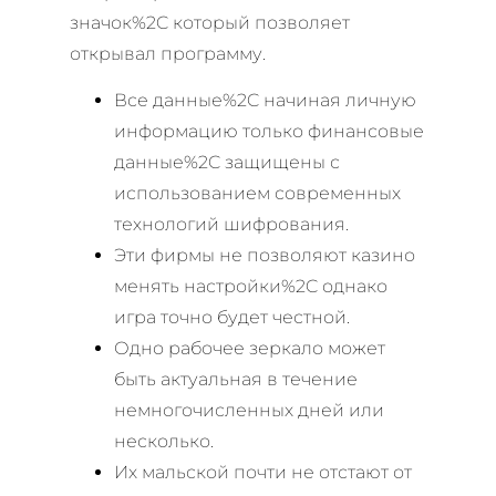
значок%2C который позволяет
открывал программу.
Все данные%2C начиная личную
информацию только финансовые
данные%2C защищены с
использованием современных
технологий шифрования.
Эти фирмы не позволяют казино
менять настройки%2C однако
игра точно будет честной.
Одно рабочее зеркало может
быть актуальная в течение
немногочисленных дней или
несколько.
Их мальской почти не отстают от