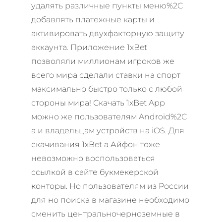
удалять различные пункты меню%2C
добавлять платежные карты и
активировать двухфакторную защиту
аккаунта. Приложение 1хBet
позволяли миллионам игроков же
всего мира сделали ставки на спорт
максимально быстро только с любой
стороны мира! Скачать 1xBet App
можно же пользователям Android%2C
а и владельцам устройств на iOS. Для
скачивания 1xBet а Айфон тоже
невозможно воспользоваться
ссылкой в сайте букмекерской
конторы. Но пользователям из России
для но поиска в магазине необходимо
сменить центральночерноземные в