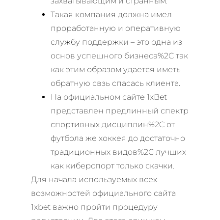
захватывающим и странным.
Такая компания должна имел
проработанную и оперативную
службу поддержки – это одна из
основ успешного бизнеса%2C так
как этим образом удается иметь
обратную свзь спасась клиента.
На официальном сайте 1xBet
представлен предлинный спектр
спортивных дисциплин%2C от
футбола же хоккея до достаточно
традиционных видов%2C лучших
как киберспорт только скачки.
Для начала используемых всех
возможностей официального сайта
1xbet важно пройти процедуру