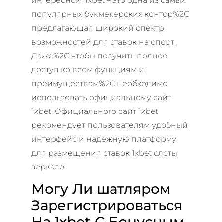
интересной. 1xbet – это одна из самых
популярных букмекерских контор%2C
предлагающая широкий спектр
возможностей для ставок на спорт.
Даже%2C чтобы получить полное
доступ ко всем функциям и
преимуществам%2C необходимо
использовать официальному сайт
1xbet. Официального сайт 1xbet
рекомендует пользователям удобный
интерфейс и надежную платформу
для размещения ставок
1xbet слоты
зеркало
.
Могу Ли шатляром
Зарегистрироваться
На 1xbet С Бонусным