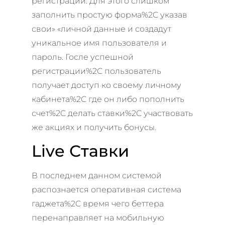
регистрации. Для этого слишком
заполнить простую форма%2C указав
свои» «личной данные и создадут
уникальное имя пользователя и
пароль. Госле успешной
регистрации%2C пользователь
получает доступ ко своему личному
кабинета%2C где он либо пополнить
счет%2C делать ставки%2C участвовать
же акциях и получить бонусы.
Live Ставки
В последнем данном системой
распознается оперативная система
гаджета%2C время чего беттера
перенаправляет на мобильную