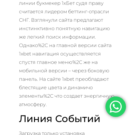
линии букмекер 1хБет судя праву
считается лидером беттинг-отрасли
СНГ. Взглянули сайта предлагают
инстинктивно понятную навигацию
же легкий поиск информации.
Однако%2C на главной версии сайта
1xbet навигация осуществляется
спустя главное меню%2C же на
мобильной версии – через боковую
панель. На сайте 1xbet преобладают
блестящие цвета и динамичо
элементы%2C что создает энергичную
атмосферу.
Линия Событий
Загрузка только установка