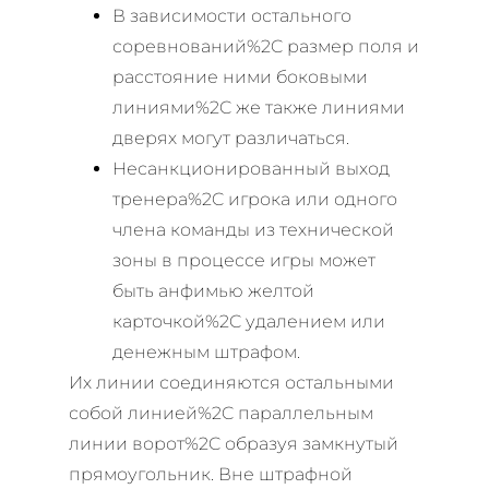
В зависимости остального
соревнований%2C размер поля и
расстояние ними боковыми
линиями%2C же также линиями
дверях могут различаться.
Несанкционированный выход
тренера%2C игрока или одного
члена команды из технической
зоны в процессе игры может
быть анфимью желтой
карточкой%2C удалением или
денежным штрафом.
Их линии соединяются остальными
собой линией%2C параллельным
линии ворот%2C образуя замкнутый
прямоугольник. Вне штрафной