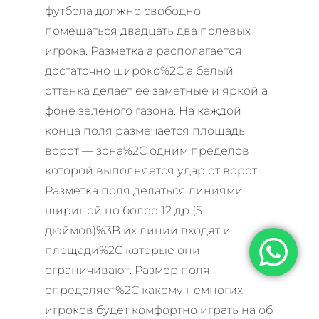
футбола должно свободно
помещаться двадцать два полевых
игрока. Разметка а располагается
достаточно широко%2C а белый
оттенка делает ее заметные и яркой а
фоне зеленого газона. На каждой
конца поля размечается площадь
ворот — зона%2C одним пределов
которой выполняется удар от ворот.
Разметка поля делаться линиями
шириной но более 12 др (5
дюймов)%3B их линии входят и
площади%2C которые они
ограничивают. Размер поля
определяет%2C какому немногих
игроков будет комфортно играть на об