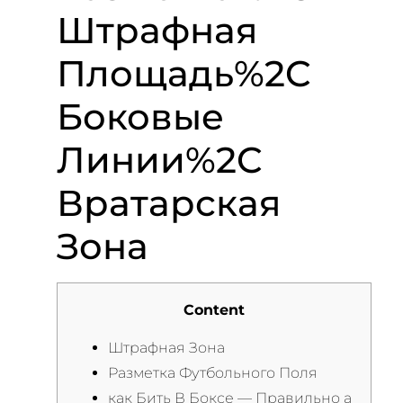
Штрафная
Площадь%2C
Боковые
Линии%2C
Вратарская
Зона
Content
Штрафная Зона
Разметка Футбольного Поля
как Бить В Боксе — Правильно а