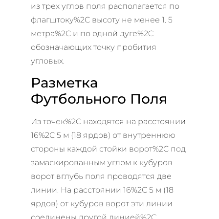
из трех углов поля располагается по
флагштоку%2C высоту не менее 1. 5
метра%2C и по одной дуге%2C
обозначающих точку пробития
угловых.
Разметка
Футбольного Поля
Из точек%2C находятся на расстоянии
16%2C 5 м (18 ярдов) от внутреннюю
стороны каждой стойки ворот%2C под
замаскированным углом к кубуров
ворот вглубь поля проводятся две
линии. На расстоянии 16%2C 5 м (18
ярдов) от кубуров ворот эти линии
соединены другой линией%2C