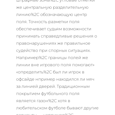
штрафные зоны%2C угловые отметки
же центральную разделительную
линию%2C обозначающую центр
поля. Точность разметки поля
обеспечивает судьям возможности
принимать справедливые решения о
правонарушениях же правильное
судейство при спорных ситуациях.
Например%2C границы полей же
линии вне игрового поля помогают»
«определить%2C был ли игрок в
офсайде нпример находился ли мяч
за линией дверей. Традиционным
покрытием футбольного поля
является газон%2C хотя в
любительском футболе бывают другие