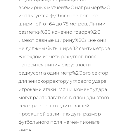
всемирных матчей%2C например%2C
испльзуется футбольное поле со
шириной от 64 до 75 метров. Линии
разметки%2C конечно говоря%2C
имеют равные ширину%2C» «не они
не должны быть шире 12 сантиметров.
В каждом из четырех углов поля
наносится линия окружности
радиусом а один метр%2C это сектор
для эниокорректору углового удара
игроками атаки. Мяч и момент удара
могут располагаться в площади этого
сектора а не выходить вашей
проекцией за линию дуги
размер
футбольного поля на чемпионате
мира
.