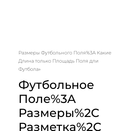
Размеры Футбольного Поля%3A Какие
Длина только Площадь Поля дли
Футбола»
Футбольное
Поле%3A
Размеры%2C
Разметка%2C