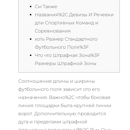
См Также
Названия%2C Девизы И Речевки
дли Спортивных Команд и
Соревнования
хоть Размер Стандартного
Футбольного Поля%3F
Что что Штрафная Зона%3F
Размеры Штрафной Зоны
Соотношение длины и ширины
футбольного поля зависит ото его
назначения. Важно%2C чтобы боковая
линия площадки была крупней линии
ворот. Дополнительную проводится
дуга и пределами штрафной
площадки с радиусом а 9%2C 15 м. Она