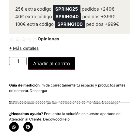
25€ extra código
SPRING25
pedidos +249€
40€ extra código
SPRING40
pedidos +399€
100€ extra código
SPRING100
pedidos +999€
Opiniones
☆
☆
☆
☆
☆
+ Más detalles
Añadir al carrito
Guía de medición:
mide correctamente tu espacio y productos antes
de comprar. Descargar
Instrucciones:
descarga las instrucciones de montaje. Descargar
¿Necesitas ayuda?
Encuentra la solución en nuestro apartado de
Atención al Cliente: DecowoodHelp