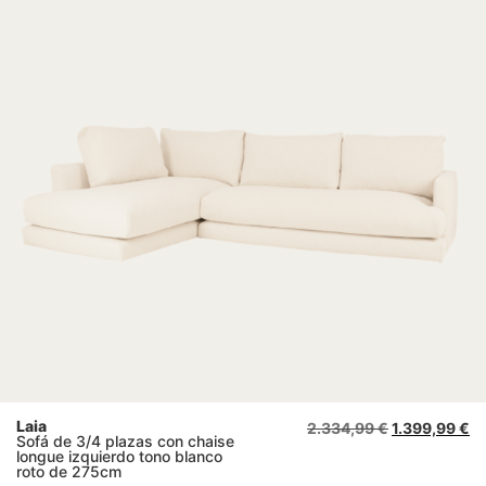
Laia
2.334,99
€
1.399,99
€
Sofá de 3/4 plazas con chaise
longue izquierdo tono blanco
roto de 275cm