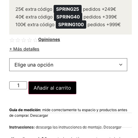
25€ extra código
SPRING25
pedidos +249€
40€ extra código
SPRING40
pedidos +399€
100€ extra código
SPRING100
pedidos +999€
Opiniones
☆
☆
☆
☆
☆
+ Más detalles
Añadir al carrito
Guía de medición:
mide correctamente tu espacio y productos antes
de comprar. Descargar
Instrucciones:
descarga las instrucciones de montaje. Descargar