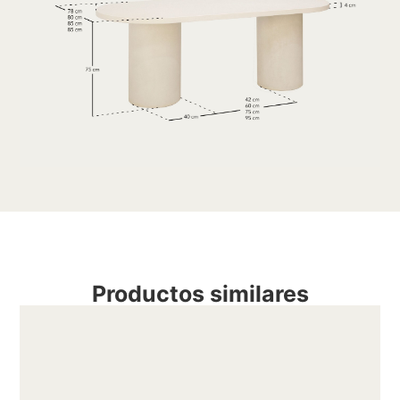
Productos similares
M
m
b
m