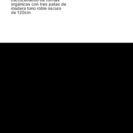
orgánicas con tres patas de
madera tono roble oscuro
de 120cm